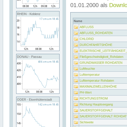
01.01.2000 als
Downl
RHEIN - Koblenz
Name
ABFLUSS
ABFLUSS_ROHDATEN
CHLORID
DURCHFAHRTSHÖHE
ELEKTRISCHE_LEITFÄHIGKEI
Fließgeschwindigkeit_Rohdaten
DONAU - Passau
GRUNDWASSER ROHDATEN
Luftfeuchte
Lufttemperatur
Lufttemperatur Rohdaten
MAXIMALEWELLENHÖHE
PH-Wert
RICHTUNGSTROM
ODER - Eisenhüttenstadt
Richtung Hauptseegang
SAUERSTOFFGEHALT
SAUERSTOFFGEHALT ROHDAT
Sichtweite