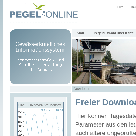
Hilfe
Link
Start
Pegelauswahl über Karte
Newsletter
Freier Downlo
Elbe - Cuxhaven Steubenhöft
Hier können Tagesdat
Parameter aus den let
auch ältere ungeprüf