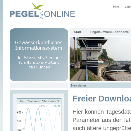
Hilfe
Link
Start
Pegelauswahl über Karte
Newsletter
Freier Downlo
Elbe - Cuxhaven Steubenhöft
Hier können Tagesdat
Parameter aus den let
auch ältere ungeprüf