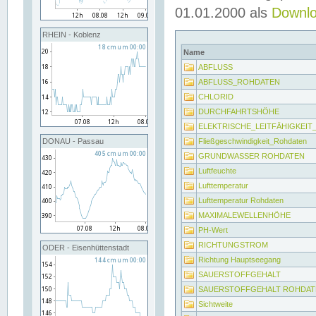
01.01.2000 als
Downl
RHEIN - Koblenz
Name
ABFLUSS
ABFLUSS_ROHDATEN
CHLORID
DURCHFAHRTSHÖHE
ELEKTRISCHE_LEITFÄHIGKEI
Fließgeschwindigkeit_Rohdaten
DONAU - Passau
GRUNDWASSER ROHDATEN
Luftfeuchte
Lufttemperatur
Lufttemperatur Rohdaten
MAXIMALEWELLENHÖHE
PH-Wert
RICHTUNGSTROM
ODER - Eisenhüttenstadt
Richtung Hauptseegang
SAUERSTOFFGEHALT
SAUERSTOFFGEHALT ROHDAT
Sichtweite