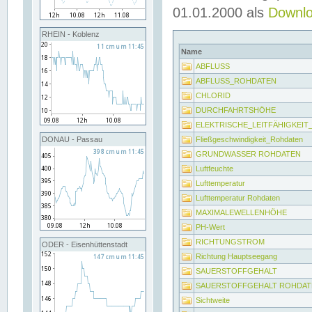
01.01.2000 als
Downl
RHEIN - Koblenz
Name
ABFLUSS
ABFLUSS_ROHDATEN
CHLORID
DURCHFAHRTSHÖHE
ELEKTRISCHE_LEITFÄHIGKEI
Fließgeschwindigkeit_Rohdaten
DONAU - Passau
GRUNDWASSER ROHDATEN
Luftfeuchte
Lufttemperatur
Lufttemperatur Rohdaten
MAXIMALEWELLENHÖHE
PH-Wert
RICHTUNGSTROM
ODER - Eisenhüttenstadt
Richtung Hauptseegang
SAUERSTOFFGEHALT
SAUERSTOFFGEHALT ROHDAT
Sichtweite