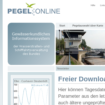
Hilfe
Link
Start
Pegelauswahl über Karte
Newsletter
Freier Downlo
Elbe - Cuxhaven Steubenhöft
Hier können Tagesdat
Parameter aus den let
auch ältere ungeprüf