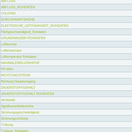
ABFLUSS
ABFLUSS_ROHDATEN
CHLORID
DURCHFAHRTSHÖHE
ELEKTRISCHE_LEITFÄHIGKEIT_ROHDATEN
Fließgeschwindigkeit_Rohdaten
GRUNDWASSER ROHDATEN
Luftfeuchte
Lufttemperatur
Lufttemperatur Rohdaten
MAXIMALEWELLENHÖHE
PH-Wert
RICHTUNGSTROM
Richtung Hauptseegang
SAUERSTOFFGEHALT
SAUERSTOFFGEHALT ROHDATEN
Sichtweite
SignifikanteWellenhöhe
Strömungsgeschwindigkeit
Strömungsrichtung
Trübung
Trübung_Rohdaten