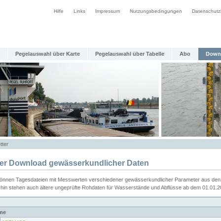
Hilfe
Links
Impressum
Nutzungsbedingungen
Datenschutz
Pegelauswahl über Karte
Pegelauswahl über Tabelle
Abo
Down
tter
ier Download gewässerkundlicher Daten
können Tagesdateien mit Messwerten verschiedener gewässerkundlicher Parameter aus den 
rhin stehen auch ältere ungeprüfte Rohdaten für Wasserstände und Abflüsse ab dem 01.01.
me