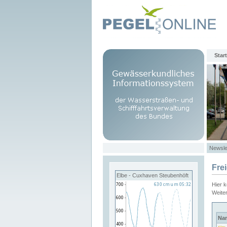
Start
Newsle
Fre
Elbe - Cuxhaven Steubenhöft
Hier 
Weite
Na