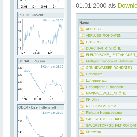
01.01.2000 als
Downl
RHEIN - Koblenz
Name
ABFLUSS
ABFLUSS_ROHDATEN
CHLORID
DURCHFAHRTSHÖHE
ELEKTRISCHE_LEITFÄHIGKEI
Fließgeschwindigkeit_Rohdaten
DONAU - Passau
GRUNDWASSER ROHDATEN
Luftfeuchte
Lufttemperatur
Lufttemperatur Rohdaten
MAXIMALEWELLENHÖHE
PH-Wert
RICHTUNGSTROM
ODER - Eisenhüttenstadt
Richtung Hauptseegang
SAUERSTOFFGEHALT
SAUERSTOFFGEHALT ROHDAT
Sichtweite