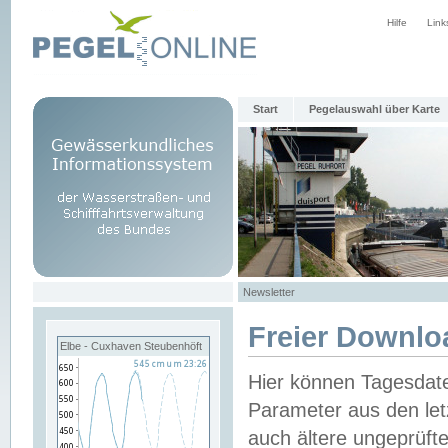
Hilfe
Link
Start
Pegelauswahl über Karte
Newsletter
Freier Downlo
Elbe - Cuxhaven Steubenhöft
Hier können Tagesdat
Parameter aus den let
auch ältere ungeprüf