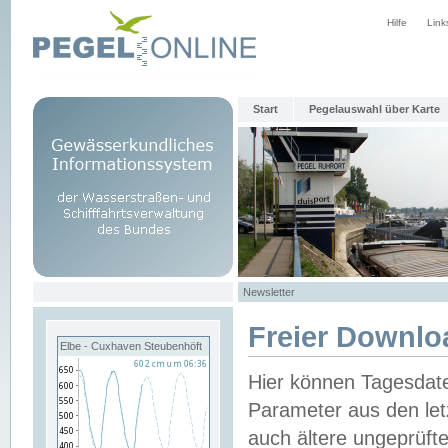
Hilfe
Link
Start
Pegelauswahl über Karte
Newsletter
Freier Downlo
Elbe - Cuxhaven Steubenhöft
Hier können Tagesdat
Parameter aus den let
auch ältere ungeprüf