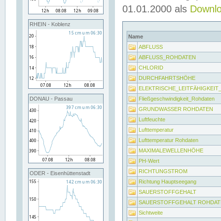
01.01.2000 als
Downl
RHEIN - Koblenz
Name
ABFLUSS
ABFLUSS_ROHDATEN
CHLORID
DURCHFAHRTSHÖHE
ELEKTRISCHE_LEITFÄHIGKEI
Fließgeschwindigkeit_Rohdaten
DONAU - Passau
GRUNDWASSER ROHDATEN
Luftfeuchte
Lufttemperatur
Lufttemperatur Rohdaten
MAXIMALEWELLENHÖHE
PH-Wert
RICHTUNGSTROM
ODER - Eisenhüttenstadt
Richtung Hauptseegang
SAUERSTOFFGEHALT
SAUERSTOFFGEHALT ROHDAT
Sichtweite