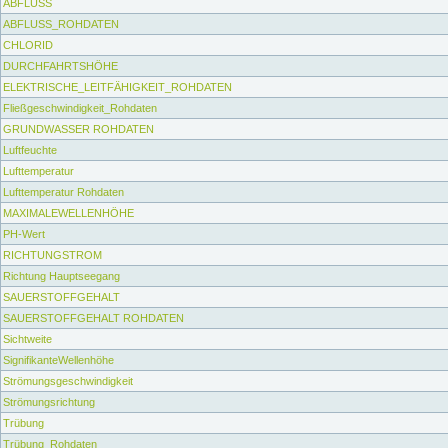
ABFLUSS
ABFLUSS_ROHDATEN
CHLORID
DURCHFAHRTSHÖHE
ELEKTRISCHE_LEITFÄHIGKEIT_ROHDATEN
Fließgeschwindigkeit_Rohdaten
GRUNDWASSER ROHDATEN
Luftfeuchte
Lufttemperatur
Lufttemperatur Rohdaten
MAXIMALEWELLENHÖHE
PH-Wert
RICHTUNGSTROM
Richtung Hauptseegang
SAUERSTOFFGEHALT
SAUERSTOFFGEHALT ROHDATEN
Sichtweite
SignifikanteWellenhöhe
Strömungsgeschwindigkeit
Strömungsrichtung
Trübung
Trübung_Rohdaten