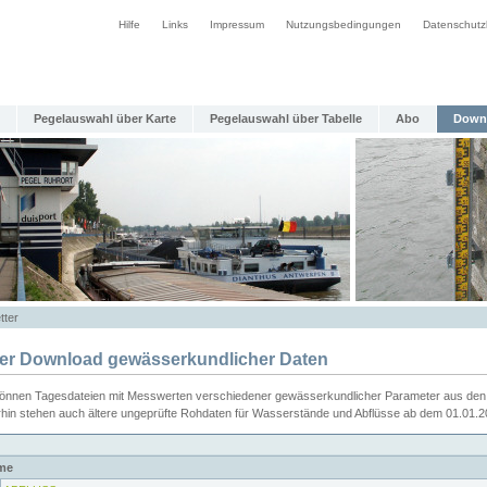
Hilfe
Links
Impressum
Nutzungsbedingungen
Datenschutz
Pegelauswahl über Karte
Pegelauswahl über Tabelle
Abo
Down
tter
ier Download gewässerkundlicher Daten
können Tagesdateien mit Messwerten verschiedener gewässerkundlicher Parameter aus den 
rhin stehen auch ältere ungeprüfte Rohdaten für Wasserstände und Abflüsse ab dem 01.01.
me