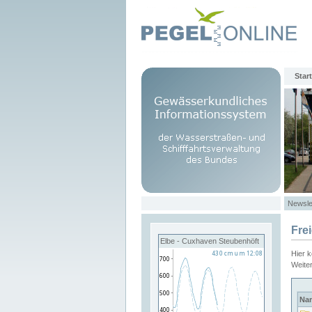
Start
Newsle
Fre
Elbe - Cuxhaven Steubenhöft
Hier 
Weite
Na