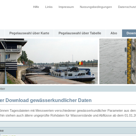
Hilfe
Links
Impressum
Nutzungsbedingungen
Datenschutz
Pegelauswahl über Karte
Pegelauswahl über Tabelle
Abo
Down
tter
ier Download gewässerkundlicher Daten
können Tagesdateien mit Messwerten verschiedener gewässerkundlicher Parameter aus den 
rhin stehen auch ältere ungeprüfte Rohdaten für Wasserstände und Abflüsse ab dem 01.01.
me