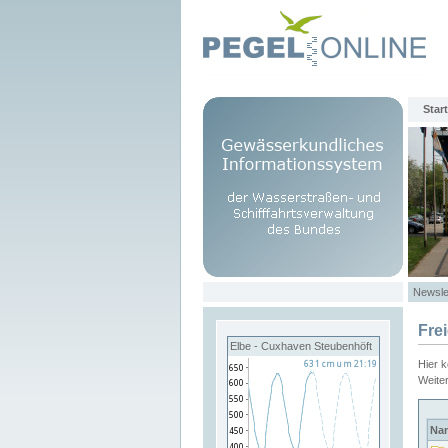
Start
Newsle
Fre
Elbe - Cuxhaven Steubenhöft
Hier 
Weite
Na