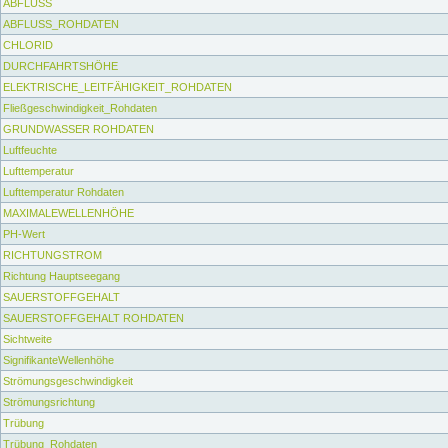
ABFLUSS
ABFLUSS_ROHDATEN
CHLORID
DURCHFAHRTSHÖHE
ELEKTRISCHE_LEITFÄHIGKEIT_ROHDATEN
Fließgeschwindigkeit_Rohdaten
GRUNDWASSER ROHDATEN
Luftfeuchte
Lufttemperatur
Lufttemperatur Rohdaten
MAXIMALEWELLENHÖHE
PH-Wert
RICHTUNGSTROM
Richtung Hauptseegang
SAUERSTOFFGEHALT
SAUERSTOFFGEHALT ROHDATEN
Sichtweite
SignifikanteWellenhöhe
Strömungsgeschwindigkeit
Strömungsrichtung
Trübung
Trübung_Rohdaten