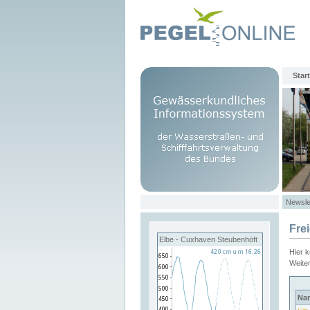
Start
Newsle
Fre
Elbe - Cuxhaven Steubenhöft
Hier 
Weite
Na