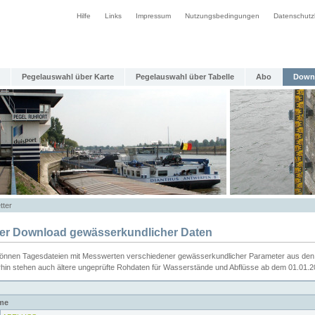
Hilfe
Links
Impressum
Nutzungsbedingungen
Datenschutz
Pegelauswahl über Karte
Pegelauswahl über Tabelle
Abo
Down
tter
ier Download gewässerkundlicher Daten
können Tagesdateien mit Messwerten verschiedener gewässerkundlicher Parameter aus den 
rhin stehen auch ältere ungeprüfte Rohdaten für Wasserstände und Abflüsse ab dem 01.01.
me