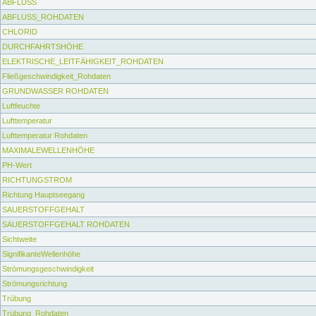
ABFLUSS
ABFLUSS_ROHDATEN
CHLORID
DURCHFAHRTSHÖHE
ELEKTRISCHE_LEITFÄHIGKEIT_ROHDATEN
Fließgeschwindigkeit_Rohdaten
GRUNDWASSER ROHDATEN
Luftfeuchte
Lufttemperatur
Lufttemperatur Rohdaten
MAXIMALEWELLENHÖHE
PH-Wert
RICHTUNGSTROM
Richtung Hauptseegang
SAUERSTOFFGEHALT
SAUERSTOFFGEHALT ROHDATEN
Sichtweite
SignifikanteWellenhöhe
Strömungsgeschwindigkeit
Strömungsrichtung
Trübung
Trübung_Rohdaten