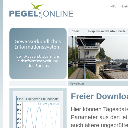
Hilfe
Link
Start
Pegelauswahl über Karte
Newsletter
Freier Downlo
Elbe - Cuxhaven Steubenhöft
Hier können Tagesdat
Parameter aus den let
auch ältere ungeprüf