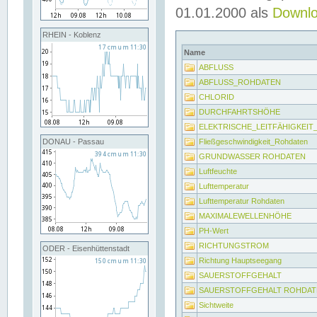
01.01.2000 als
Downl
RHEIN - Koblenz
Name
ABFLUSS
ABFLUSS_ROHDATEN
CHLORID
DURCHFAHRTSHÖHE
ELEKTRISCHE_LEITFÄHIGKEI
Fließgeschwindigkeit_Rohdaten
DONAU - Passau
GRUNDWASSER ROHDATEN
Luftfeuchte
Lufttemperatur
Lufttemperatur Rohdaten
MAXIMALEWELLENHÖHE
PH-Wert
RICHTUNGSTROM
ODER - Eisenhüttenstadt
Richtung Hauptseegang
SAUERSTOFFGEHALT
SAUERSTOFFGEHALT ROHDAT
Sichtweite