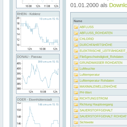
01.01.2000 als
Downl
RHEIN - Koblenz
Name
ABFLUSS
ABFLUSS_ROHDATEN
CHLORID
DURCHFAHRTSHÖHE
ELEKTRISCHE_LEITFÄHIGKEI
Fließgeschwindigkeit_Rohdaten
DONAU - Passau
GRUNDWASSER ROHDATEN
Luftfeuchte
Lufttemperatur
Lufttemperatur Rohdaten
MAXIMALEWELLENHÖHE
PH-Wert
RICHTUNGSTROM
ODER - Eisenhüttenstadt
Richtung Hauptseegang
SAUERSTOFFGEHALT
SAUERSTOFFGEHALT ROHDAT
Sichtweite