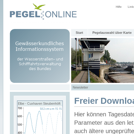
Hilfe
Link
Start
Pegelauswahl über Karte
Newsletter
Freier Downlo
Elbe - Cuxhaven Steubenhöft
Hier können Tagesdat
Parameter aus den let
auch ältere ungeprüf