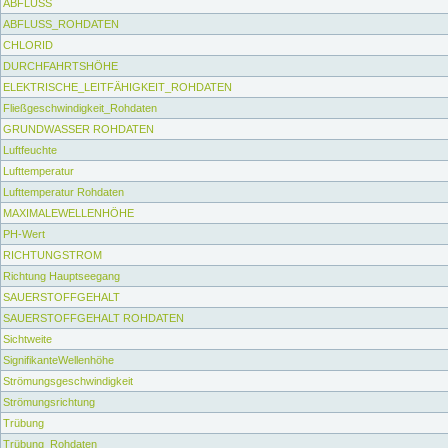
ABFLUSS
ABFLUSS_ROHDATEN
CHLORID
DURCHFAHRTSHÖHE
ELEKTRISCHE_LEITFÄHIGKEIT_ROHDATEN
Fließgeschwindigkeit_Rohdaten
GRUNDWASSER ROHDATEN
Luftfeuchte
Lufttemperatur
Lufttemperatur Rohdaten
MAXIMALEWELLENHÖHE
PH-Wert
RICHTUNGSTROM
Richtung Hauptseegang
SAUERSTOFFGEHALT
SAUERSTOFFGEHALT ROHDATEN
Sichtweite
SignifikanteWellenhöhe
Strömungsgeschwindigkeit
Strömungsrichtung
Trübung
Trübung_Rohdaten