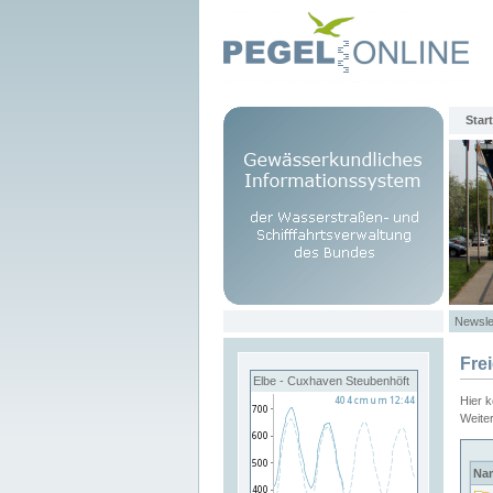
Start
Newsle
Fre
Elbe - Cuxhaven Steubenhöft
Hier 
Weite
Na