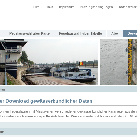
Hilfe
Links
Impressum
Nutzungsbedingungen
Datenschutz
Pegelauswahl über Karte
Pegelauswahl über Tabelle
Abo
Down
tter
ier Download gewässerkundlicher Daten
können Tagesdateien mit Messwerten verschiedener gewässerkundlicher Parameter aus den 
rhin stehen auch ältere ungeprüfte Rohdaten für Wasserstände und Abflüsse ab dem 01.01.
me