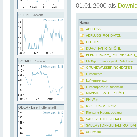
01.01.2000 als
Downl
RHEIN - Koblenz
Name
ABFLUSS
ABFLUSS_ROHDATEN
CHLORID
DURCHFAHRTSHÖHE
ELEKTRISCHE_LEITFÄHIGKEI
Fließgeschwindigkeit_Rohdaten
DONAU - Passau
GRUNDWASSER ROHDATEN
Luftfeuchte
Lufttemperatur
Lufttemperatur Rohdaten
MAXIMALEWELLENHÖHE
PH-Wert
RICHTUNGSTROM
ODER - Eisenhüttenstadt
Richtung Hauptseegang
SAUERSTOFFGEHALT
SAUERSTOFFGEHALT ROHDAT
Sichtweite