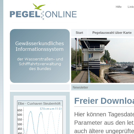
Hilfe
Link
Start
Pegelauswahl über Karte
Newsletter
Freier Downlo
Elbe - Cuxhaven Steubenhöft
Hier können Tagesdat
Parameter aus den let
auch ältere ungeprüf