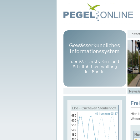
Start
Newsle
Fre
Elbe - Cuxhaven Steubenhöft
Hier 
Weite
Na