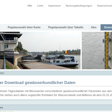
Hilfe
Links
Impressum
Nutzungsbedingungen
Datenschutz
Pegelauswahl über Karte
Pegelauswahl über Tabelle
Abo
Down
tter
ier Download gewässerkundlicher Daten
können Tagesdateien mit Messwerten verschiedener gewässerkundlicher Parameter aus den 
rhin stehen auch ältere ungeprüfte Rohdaten für Wasserstände und Abflüsse ab dem 01.01.
me