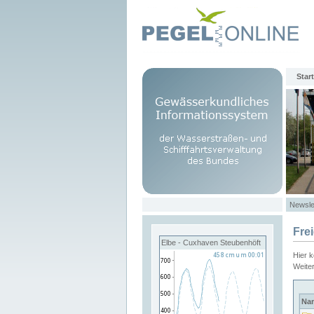
Start
Newsle
Fre
Elbe - Cuxhaven Steubenhöft
Hier 
Weite
Na