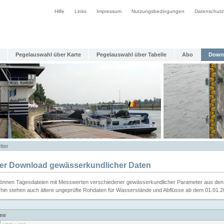
Hilfe
Links
Impressum
Nutzungsbedingungen
Datenschutz
Pegelauswahl über Karte
Pegelauswahl über Tabelle
Abo
Down
tter
ier Download gewässerkundlicher Daten
können Tagesdateien mit Messwerten verschiedener gewässerkundlicher Parameter aus den 
rhin stehen auch ältere ungeprüfte Rohdaten für Wasserstände und Abflüsse ab dem 01.01.
me