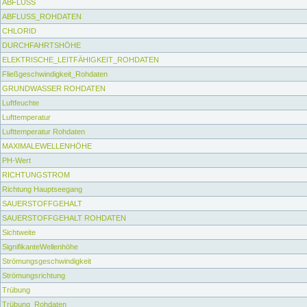
ABFLUSS
ABFLUSS_ROHDATEN
CHLORID
DURCHFAHRTSHÖHE
ELEKTRISCHE_LEITFÄHIGKEIT_ROHDATEN
Fließgeschwindigkeit_Rohdaten
GRUNDWASSER ROHDATEN
Luftfeuchte
Lufttemperatur
Lufttemperatur Rohdaten
MAXIMALEWELLENHÖHE
PH-Wert
RICHTUNGSTROM
Richtung Hauptseegang
SAUERSTOFFGEHALT
SAUERSTOFFGEHALT ROHDATEN
Sichtweite
SignifikanteWellenhöhe
Strömungsgeschwindigkeit
Strömungsrichtung
Trübung
Trübung_Rohdaten