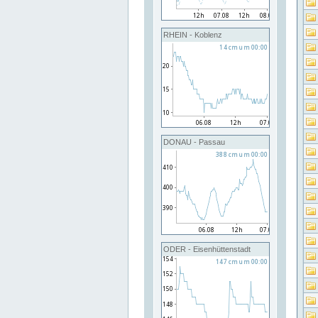
RHEIN - Koblenz
DONAU - Passau
ODER - Eisenhüttenstadt