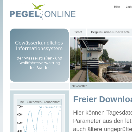
Hilfe
Link
Start
Pegelauswahl über Karte
Newsletter
Freier Downlo
Elbe - Cuxhaven Steubenhöft
Hier können Tagesdat
Parameter aus den let
auch ältere ungeprüf