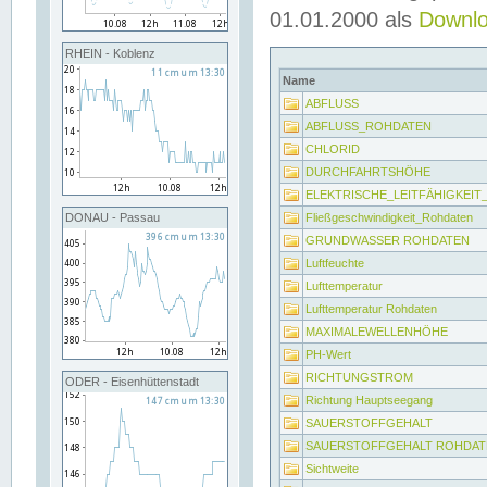
01.01.2000 als
Downl
RHEIN - Koblenz
Name
ABFLUSS
ABFLUSS_ROHDATEN
CHLORID
DURCHFAHRTSHÖHE
ELEKTRISCHE_LEITFÄHIGKEI
Fließgeschwindigkeit_Rohdaten
DONAU - Passau
GRUNDWASSER ROHDATEN
Luftfeuchte
Lufttemperatur
Lufttemperatur Rohdaten
MAXIMALEWELLENHÖHE
PH-Wert
RICHTUNGSTROM
ODER - Eisenhüttenstadt
Richtung Hauptseegang
SAUERSTOFFGEHALT
SAUERSTOFFGEHALT ROHDAT
Sichtweite