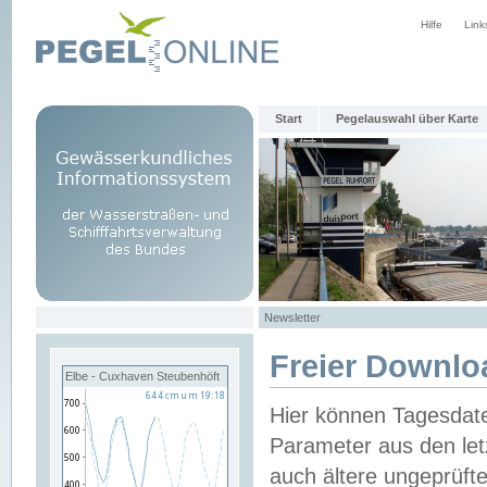
Hilfe
Link
Start
Pegelauswahl über Karte
Newsletter
Freier Downlo
Elbe - Cuxhaven Steubenhöft
Hier können Tagesdat
Parameter aus den let
auch ältere ungeprüf