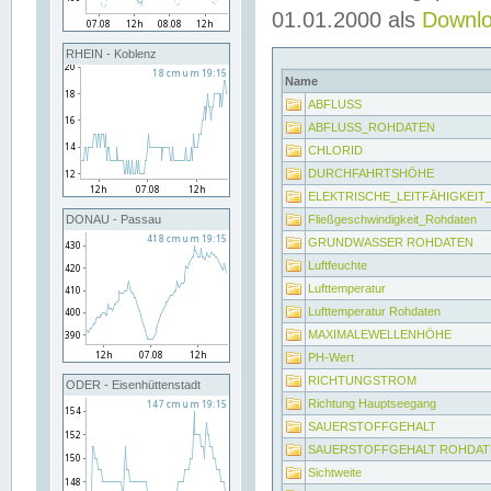
01.01.2000 als
Downl
RHEIN - Koblenz
Name
ABFLUSS
ABFLUSS_ROHDATEN
CHLORID
DURCHFAHRTSHÖHE
ELEKTRISCHE_LEITFÄHIGKEI
Fließgeschwindigkeit_Rohdaten
DONAU - Passau
GRUNDWASSER ROHDATEN
Luftfeuchte
Lufttemperatur
Lufttemperatur Rohdaten
MAXIMALEWELLENHÖHE
PH-Wert
RICHTUNGSTROM
ODER - Eisenhüttenstadt
Richtung Hauptseegang
SAUERSTOFFGEHALT
SAUERSTOFFGEHALT ROHDAT
Sichtweite