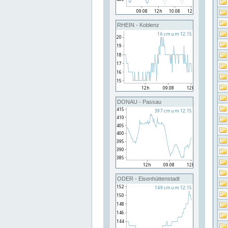
RHEIN - Koblenz
DONAU - Passau
ODER - Eisenhüttenstadt