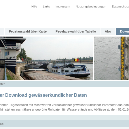
Hilfe
Links
Impressum
Nutzungsbedingungen
Datenschutz
Pegelauswahl über Karte
Pegelauswahl über Tabelle
Abo
Down
tter
ier Download gewässerkundlicher Daten
können Tagesdateien mit Messwerten verschiedener gewässerkundlicher Parameter aus den 
rhin stehen auch ältere ungeprüfte Rohdaten für Wasserstände und Abflüsse ab dem 01.01.
me