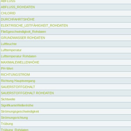
ABFLUSS
ABFLUSS_ROHDATEN
CHLORID
DURCHFAHRTSHÖHE
ELEKTRISCHE_LEITFÄHIGKEIT_ROHDATEN
Fließgeschwindigkeit_Rohdaten
GRUNDWASSER ROHDATEN
Luftfeuchte
Lufttemperatur
Lufttemperatur Rohdaten
MAXIMALEWELLENHÖHE
PH-Wert
RICHTUNGSTROM
Richtung Hauptseegang
SAUERSTOFFGEHALT
SAUERSTOFFGEHALT ROHDATEN
Sichtweite
SignifikanteWellenhöhe
Strömungsgeschwindigkeit
Strömungsrichtung
Trübung
Trübung_Rohdaten