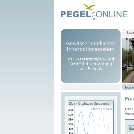
Start
Newsle
Fre
Elbe - Cuxhaven Steubenhöft
Hier 
Weite
Na