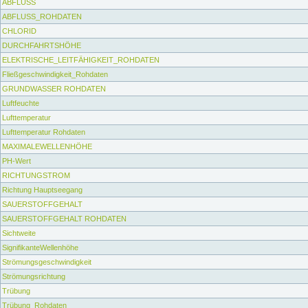
ABFLUSS
ABFLUSS_ROHDATEN
CHLORID
DURCHFAHRTSHÖHE
ELEKTRISCHE_LEITFÄHIGKEIT_ROHDATEN
Fließgeschwindigkeit_Rohdaten
GRUNDWASSER ROHDATEN
Luftfeuchte
Lufttemperatur
Lufttemperatur Rohdaten
MAXIMALEWELLENHÖHE
PH-Wert
RICHTUNGSTROM
Richtung Hauptseegang
SAUERSTOFFGEHALT
SAUERSTOFFGEHALT ROHDATEN
Sichtweite
SignifikanteWellenhöhe
Strömungsgeschwindigkeit
Strömungsrichtung
Trübung
Trübung_Rohdaten