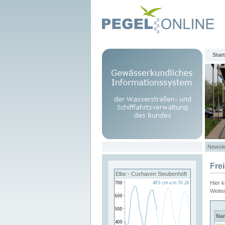
Start
Newsle
Fre
Elbe - Cuxhaven Steubenhöft
Hier 
Weite
Na