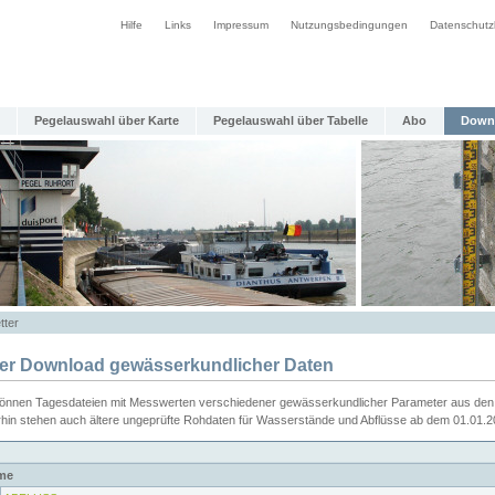
Hilfe
Links
Impressum
Nutzungsbedingungen
Datenschutz
Pegelauswahl über Karte
Pegelauswahl über Tabelle
Abo
Down
tter
ier Download gewässerkundlicher Daten
können Tagesdateien mit Messwerten verschiedener gewässerkundlicher Parameter aus den 
rhin stehen auch ältere ungeprüfte Rohdaten für Wasserstände und Abflüsse ab dem 01.01.
me