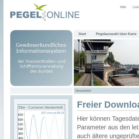
Hilfe
Link
Start
Pegelauswahl über Karte
Newsletter
Freier Downlo
Elbe - Cuxhaven Steubenhöft
Hier können Tagesdat
Parameter aus den let
auch ältere ungeprüf