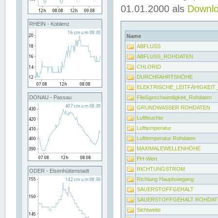
01.01.2000 als
Downl
RHEIN - Koblenz
Name
ABFLUSS
ABFLUSS_ROHDATEN
CHLORID
DURCHFAHRTSHÖHE
ELEKTRISCHE_LEITFÄHIGKEI
Fließgeschwindigkeit_Rohdaten
DONAU - Passau
GRUNDWASSER ROHDATEN
Luftfeuchte
Lufttemperatur
Lufttemperatur Rohdaten
MAXIMALEWELLENHÖHE
PH-Wert
RICHTUNGSTROM
ODER - Eisenhüttenstadt
Richtung Hauptseegang
SAUERSTOFFGEHALT
SAUERSTOFFGEHALT ROHDAT
Sichtweite