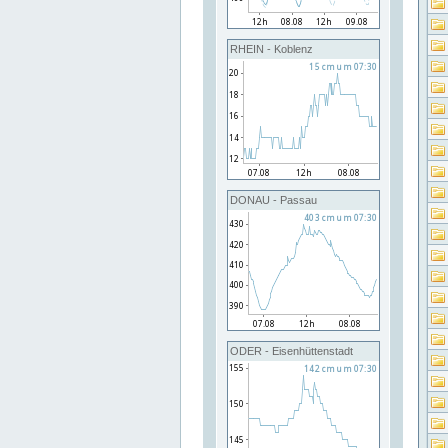
RHEIN - Koblenz
DONAU - Passau
ODER - Eisenhüttenstadt