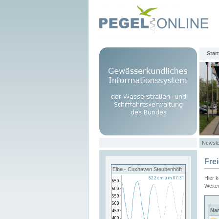
Start
Newsle
Fre
Elbe - Cuxhaven Steubenhöft
Hier 
Weite
Na