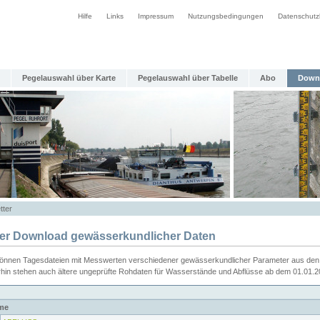
Hilfe
Links
Impressum
Nutzungsbedingungen
Datenschutz
Pegelauswahl über Karte
Pegelauswahl über Tabelle
Abo
Down
tter
ier Download gewässerkundlicher Daten
können Tagesdateien mit Messwerten verschiedener gewässerkundlicher Parameter aus den 
rhin stehen auch ältere ungeprüfte Rohdaten für Wasserstände und Abflüsse ab dem 01.01.
me