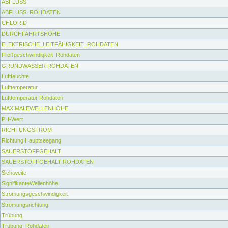
ABFLUSS
ABFLUSS_ROHDATEN
CHLORID
DURCHFAHRTSHÖHE
ELEKTRISCHE_LEITFÄHIGKEIT_ROHDATEN
Fließgeschwindigkeit_Rohdaten
GRUNDWASSER ROHDATEN
Luftfeuchte
Lufttemperatur
Lufttemperatur Rohdaten
MAXIMALEWELLENHÖHE
PH-Wert
RICHTUNGSTROM
Richtung Hauptseegang
SAUERSTOFFGEHALT
SAUERSTOFFGEHALT ROHDATEN
Sichtweite
SignifikanteWellenhöhe
Strömungsgeschwindigkeit
Strömungsrichtung
Trübung
Trübung_Rohdaten