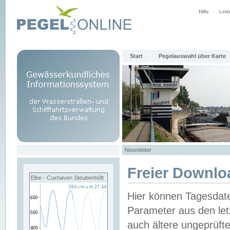
Hilfe
Link
Start
Pegelauswahl über Karte
Newsletter
Freier Downlo
Elbe - Cuxhaven Steubenhöft
Hier können Tagesdat
Parameter aus den let
auch ältere ungeprüf