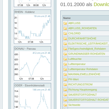
01.01.2000 als
Downl
RHEIN - Koblenz
Name
ABFLUSS
ABFLUSS_ROHDATEN
CHLORID
DURCHFAHRTSHÖHE
ELEKTRISCHE_LEITFÄHIGKEI
Fließgeschwindigkeit_Rohdaten
DONAU - Passau
GRUNDWASSER ROHDATEN
Luftfeuchte
Lufttemperatur
Lufttemperatur Rohdaten
MAXIMALEWELLENHÖHE
PH-Wert
RICHTUNGSTROM
ODER - Eisenhüttenstadt
Richtung Hauptseegang
SAUERSTOFFGEHALT
SAUERSTOFFGEHALT ROHDAT
Sichtweite