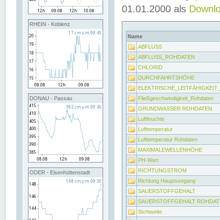
01.01.2000 als
Downl
RHEIN - Koblenz
Name
ABFLUSS
ABFLUSS_ROHDATEN
CHLORID
DURCHFAHRTSHÖHE
ELEKTRISCHE_LEITFÄHIGKEI
Fließgeschwindigkeit_Rohdaten
DONAU - Passau
GRUNDWASSER ROHDATEN
Luftfeuchte
Lufttemperatur
Lufttemperatur Rohdaten
MAXIMALEWELLENHÖHE
PH-Wert
RICHTUNGSTROM
ODER - Eisenhüttenstadt
Richtung Hauptseegang
SAUERSTOFFGEHALT
SAUERSTOFFGEHALT ROHDAT
Sichtweite