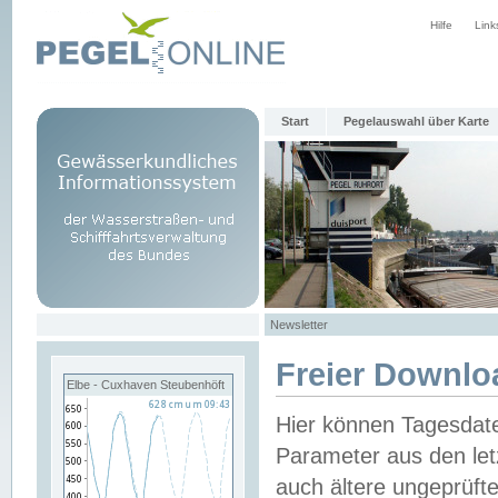
Hilfe
Link
Start
Pegelauswahl über Karte
Newsletter
Freier Downlo
Elbe - Cuxhaven Steubenhöft
Hier können Tagesdat
Parameter aus den let
auch ältere ungeprüf