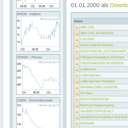
01.01.2000 als
Downl
RHEIN - Koblenz
Name
ABFLUSS
ABFLUSS_ROHDATEN
CHLORID
DURCHFAHRTSHÖHE
ELEKTRISCHE_LEITFÄHIGKEI
Fließgeschwindigkeit_Rohdaten
DONAU - Passau
GRUNDWASSER ROHDATEN
Luftfeuchte
Lufttemperatur
Lufttemperatur Rohdaten
MAXIMALEWELLENHÖHE
PH-Wert
RICHTUNGSTROM
ODER - Eisenhüttenstadt
Richtung Hauptseegang
SAUERSTOFFGEHALT
SAUERSTOFFGEHALT ROHDAT
Sichtweite