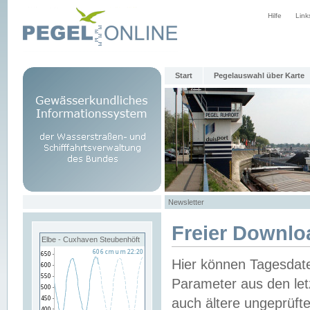
Hilfe
Link
Start
Pegelauswahl über Karte
Newsletter
Freier Downlo
Elbe - Cuxhaven Steubenhöft
Hier können Tagesdat
Parameter aus den let
auch ältere ungeprüf