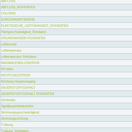
ABFLUSS
ABFLUSS_ROHDATEN
CHLORID
DURCHFAHRTSHÖHE
ELEKTRISCHE_LEITFÄHIGKEIT_ROHDATEN
Fließgeschwindigkeit_Rohdaten
GRUNDWASSER ROHDATEN
Luftfeuchte
Lufttemperatur
Lufttemperatur Rohdaten
MAXIMALEWELLENHÖHE
PH-Wert
RICHTUNGSTROM
Richtung Hauptseegang
SAUERSTOFFGEHALT
SAUERSTOFFGEHALT ROHDATEN
Sichtweite
SignifikanteWellenhöhe
Strömungsgeschwindigkeit
Strömungsrichtung
Trübung
Trübung_Rohdaten