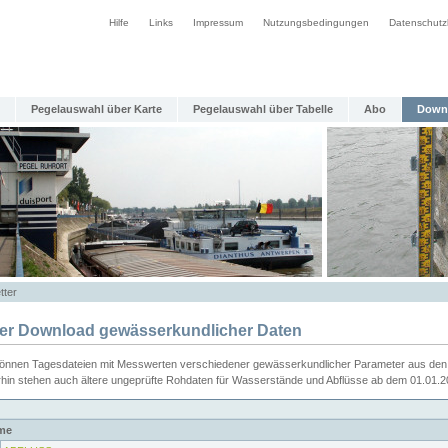
Hilfe
Links
Impressum
Nutzungsbedingungen
Datenschutz
Pegelauswahl über Karte
Pegelauswahl über Tabelle
Abo
Down
tter
ier Download gewässerkundlicher Daten
können Tagesdateien mit Messwerten verschiedener gewässerkundlicher Parameter aus den 
rhin stehen auch ältere ungeprüfte Rohdaten für Wasserstände und Abflüsse ab dem 01.01.
me