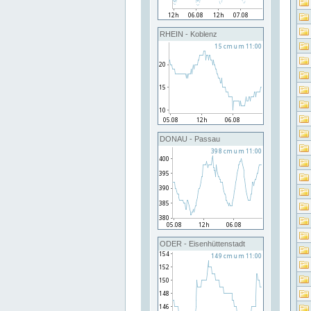
RHEIN - Koblenz
DONAU - Passau
ODER - Eisenhüttenstadt