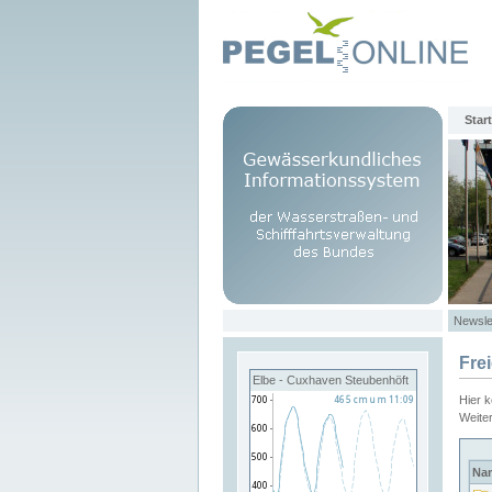
Start
Newsle
Fre
Elbe - Cuxhaven Steubenhöft
Hier 
Weite
Na