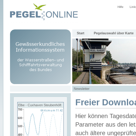
Hilfe
Link
Start
Pegelauswahl über Karte
Newsletter
Freier Downlo
Elbe - Cuxhaven Steubenhöft
Hier können Tagesdat
Parameter aus den let
auch ältere ungeprüf