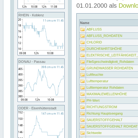
01.01.2000 als
Downl
RHEIN - Koblenz
Name
ABFLUSS
ABFLUSS_ROHDATEN
CHLORID
DURCHFAHRTSHÖHE
ELEKTRISCHE_LEITFÄHIGKEI
Fließgeschwindigkeit_Rohdaten
DONAU - Passau
GRUNDWASSER ROHDATEN
Luftfeuchte
Lufttemperatur
Lufttemperatur Rohdaten
MAXIMALEWELLENHÖHE
PH-Wert
RICHTUNGSTROM
ODER - Eisenhüttenstadt
Richtung Hauptseegang
SAUERSTOFFGEHALT
SAUERSTOFFGEHALT ROHDAT
Sichtweite