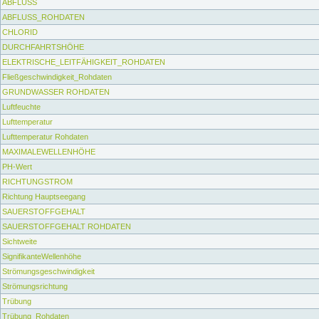
ABFLUSS
ABFLUSS_ROHDATEN
CHLORID
DURCHFAHRTSHÖHE
ELEKTRISCHE_LEITFÄHIGKEIT_ROHDATEN
Fließgeschwindigkeit_Rohdaten
GRUNDWASSER ROHDATEN
Luftfeuchte
Lufttemperatur
Lufttemperatur Rohdaten
MAXIMALEWELLENHÖHE
PH-Wert
RICHTUNGSTROM
Richtung Hauptseegang
SAUERSTOFFGEHALT
SAUERSTOFFGEHALT ROHDATEN
Sichtweite
SignifikanteWellenhöhe
Strömungsgeschwindigkeit
Strömungsrichtung
Trübung
Trübung_Rohdaten