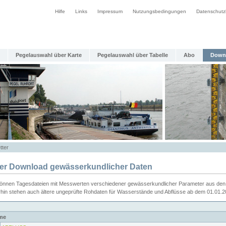
Hilfe
Links
Impressum
Nutzungsbedingungen
Datenschutz
Pegelauswahl über Karte
Pegelauswahl über Tabelle
Abo
Down
tter
ier Download gewässerkundlicher Daten
können Tagesdateien mit Messwerten verschiedener gewässerkundlicher Parameter aus den 
rhin stehen auch ältere ungeprüfte Rohdaten für Wasserstände und Abflüsse ab dem 01.01.
me