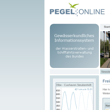
Start
Newsle
Fre
Elbe - Cuxhaven Steubenhöft
Hier 
Weite
Na