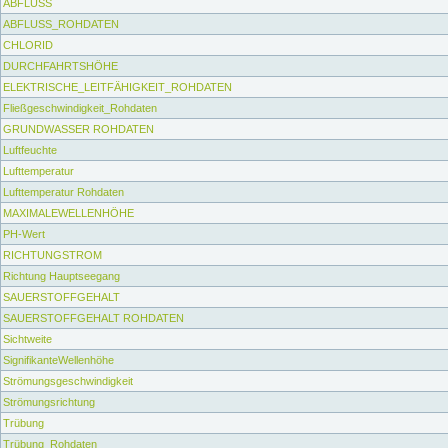
ABFLUSS
ABFLUSS_ROHDATEN
CHLORID
DURCHFAHRTSHÖHE
ELEKTRISCHE_LEITFÄHIGKEIT_ROHDATEN
Fließgeschwindigkeit_Rohdaten
GRUNDWASSER ROHDATEN
Luftfeuchte
Lufttemperatur
Lufttemperatur Rohdaten
MAXIMALEWELLENHÖHE
PH-Wert
RICHTUNGSTROM
Richtung Hauptseegang
SAUERSTOFFGEHALT
SAUERSTOFFGEHALT ROHDATEN
Sichtweite
SignifikanteWellenhöhe
Strömungsgeschwindigkeit
Strömungsrichtung
Trübung
Trübung_Rohdaten