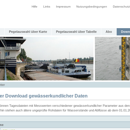
Hilfe
Links
Impressum
Nutzungsbedingungen
Datenschutz
Pegelauswahl über Karte
Pegelauswahl über Tabelle
Abo
Down
tter
ier Download gewässerkundlicher Daten
können Tagesdateien mit Messwerten verschiedener gewässerkundlicher Parameter aus den 
rhin stehen auch ältere ungeprüfte Rohdaten für Wasserstände und Abflüsse ab dem 01.01.
me