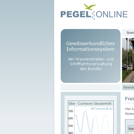
Start
Newsle
Fre
Elbe - Cuxhaven Steubenhöft
Hier 
Weite
Na