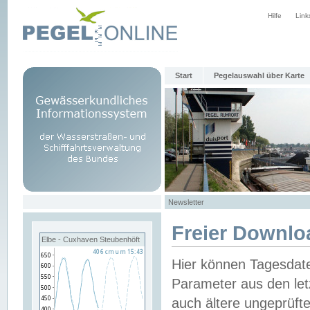
Hilfe
Link
Start
Pegelauswahl über Karte
Newsletter
Freier Downlo
Elbe - Cuxhaven Steubenhöft
Hier können Tagesdat
Parameter aus den let
auch ältere ungeprüf