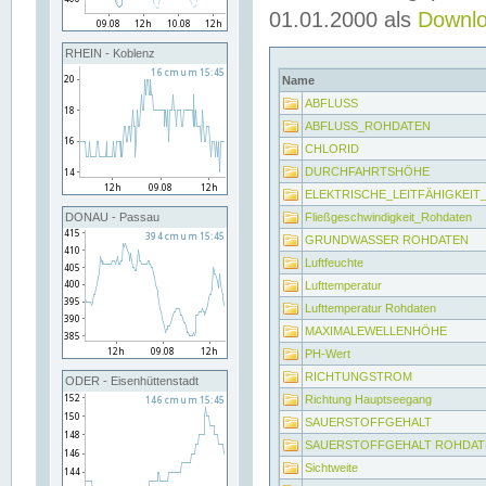
01.01.2000 als
Downl
RHEIN - Koblenz
Name
ABFLUSS
ABFLUSS_ROHDATEN
CHLORID
DURCHFAHRTSHÖHE
ELEKTRISCHE_LEITFÄHIGKEI
Fließgeschwindigkeit_Rohdaten
DONAU - Passau
GRUNDWASSER ROHDATEN
Luftfeuchte
Lufttemperatur
Lufttemperatur Rohdaten
MAXIMALEWELLENHÖHE
PH-Wert
RICHTUNGSTROM
ODER - Eisenhüttenstadt
Richtung Hauptseegang
SAUERSTOFFGEHALT
SAUERSTOFFGEHALT ROHDAT
Sichtweite