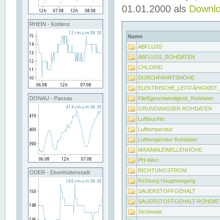
01.01.2000 als
Downl
RHEIN - Koblenz
Name
ABFLUSS
ABFLUSS_ROHDATEN
CHLORID
DURCHFAHRTSHÖHE
ELEKTRISCHE_LEITFÄHIGKEI
Fließgeschwindigkeit_Rohdaten
DONAU - Passau
GRUNDWASSER ROHDATEN
Luftfeuchte
Lufttemperatur
Lufttemperatur Rohdaten
MAXIMALEWELLENHÖHE
PH-Wert
RICHTUNGSTROM
ODER - Eisenhüttenstadt
Richtung Hauptseegang
SAUERSTOFFGEHALT
SAUERSTOFFGEHALT ROHDAT
Sichtweite