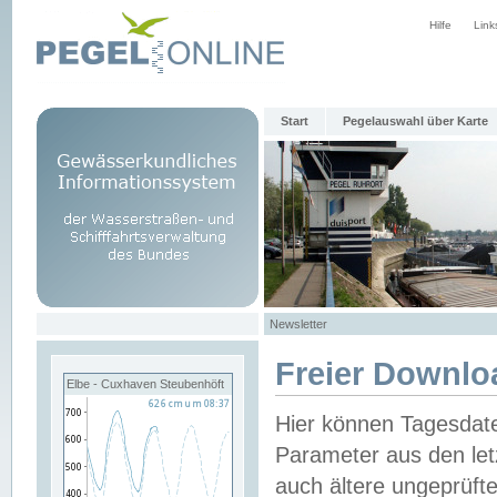
Hilfe
Link
Start
Pegelauswahl über Karte
Newsletter
Freier Downlo
Elbe - Cuxhaven Steubenhöft
Hier können Tagesdat
Parameter aus den let
auch ältere ungeprüf