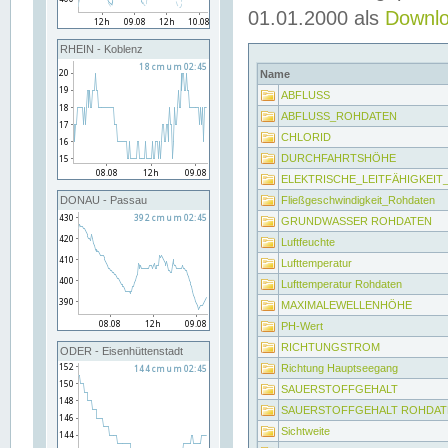
01.01.2000 als
Downl
RHEIN - Koblenz
Name
ABFLUSS
ABFLUSS_ROHDATEN
CHLORID
DURCHFAHRTSHÖHE
ELEKTRISCHE_LEITFÄHIGKEI
Fließgeschwindigkeit_Rohdaten
DONAU - Passau
GRUNDWASSER ROHDATEN
Luftfeuchte
Lufttemperatur
Lufttemperatur Rohdaten
MAXIMALEWELLENHÖHE
PH-Wert
RICHTUNGSTROM
ODER - Eisenhüttenstadt
Richtung Hauptseegang
SAUERSTOFFGEHALT
SAUERSTOFFGEHALT ROHDAT
Sichtweite