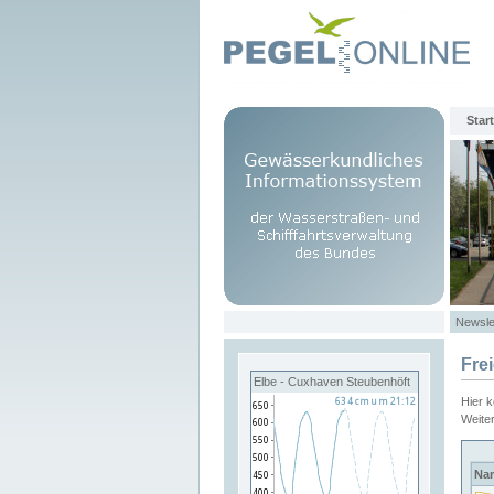
Start
Newsle
Fre
Elbe - Cuxhaven Steubenhöft
Hier 
Weite
Na