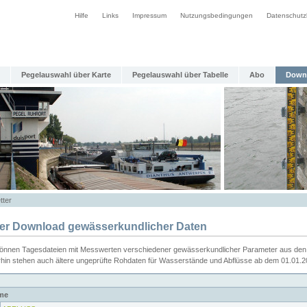
Hilfe
Links
Impressum
Nutzungsbedingungen
Datenschutz
Pegelauswahl über Karte
Pegelauswahl über Tabelle
Abo
Down
tter
ier Download gewässerkundlicher Daten
können Tagesdateien mit Messwerten verschiedener gewässerkundlicher Parameter aus den 
rhin stehen auch ältere ungeprüfte Rohdaten für Wasserstände und Abflüsse ab dem 01.01.
me