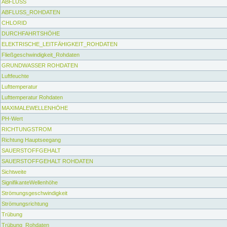
ABFLUSS
ABFLUSS_ROHDATEN
CHLORID
DURCHFAHRTSHÖHE
ELEKTRISCHE_LEITFÄHIGKEIT_ROHDATEN
Fließgeschwindigkeit_Rohdaten
GRUNDWASSER ROHDATEN
Luftfeuchte
Lufttemperatur
Lufttemperatur Rohdaten
MAXIMALEWELLENHÖHE
PH-Wert
RICHTUNGSTROM
Richtung Hauptseegang
SAUERSTOFFGEHALT
SAUERSTOFFGEHALT ROHDATEN
Sichtweite
SignifikanteWellenhöhe
Strömungsgeschwindigkeit
Strömungsrichtung
Trübung
Trübung_Rohdaten