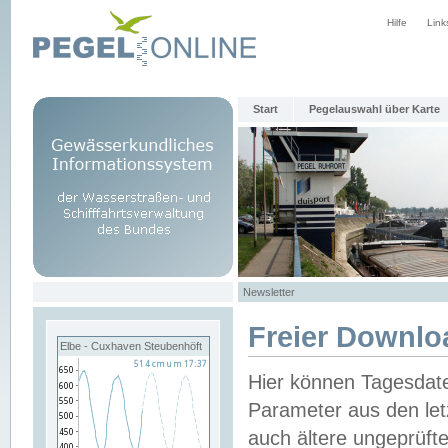
Hilfe
Link
Start
Pegelauswahl über Karte
Newsletter
Freier Downlo
Elbe - Cuxhaven Steubenhöft
Hier können Tagesdat
Parameter aus den let
auch ältere ungeprüf