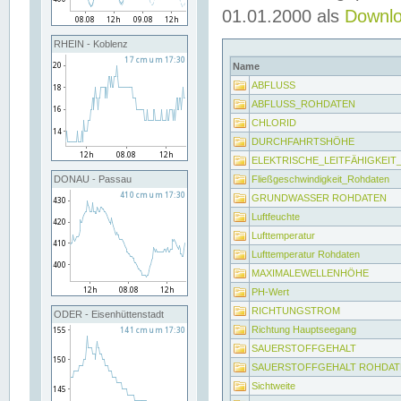
01.01.2000 als
Downl
RHEIN - Koblenz
Name
ABFLUSS
ABFLUSS_ROHDATEN
CHLORID
DURCHFAHRTSHÖHE
ELEKTRISCHE_LEITFÄHIGKEI
Fließgeschwindigkeit_Rohdaten
DONAU - Passau
GRUNDWASSER ROHDATEN
Luftfeuchte
Lufttemperatur
Lufttemperatur Rohdaten
MAXIMALEWELLENHÖHE
PH-Wert
RICHTUNGSTROM
ODER - Eisenhüttenstadt
Richtung Hauptseegang
SAUERSTOFFGEHALT
SAUERSTOFFGEHALT ROHDAT
Sichtweite