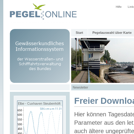
Hilfe
Link
Start
Pegelauswahl über Karte
Newsletter
Freier Downlo
Elbe - Cuxhaven Steubenhöft
Hier können Tagesdat
Parameter aus den let
auch ältere ungeprüf