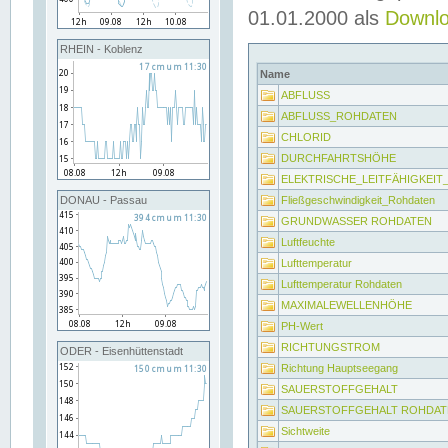
01.01.2000 als
Downl
RHEIN - Koblenz
Name
ABFLUSS
ABFLUSS_ROHDATEN
CHLORID
DURCHFAHRTSHÖHE
ELEKTRISCHE_LEITFÄHIGKEI
Fließgeschwindigkeit_Rohdaten
DONAU - Passau
GRUNDWASSER ROHDATEN
Luftfeuchte
Lufttemperatur
Lufttemperatur Rohdaten
MAXIMALEWELLENHÖHE
PH-Wert
RICHTUNGSTROM
ODER - Eisenhüttenstadt
Richtung Hauptseegang
SAUERSTOFFGEHALT
SAUERSTOFFGEHALT ROHDAT
Sichtweite