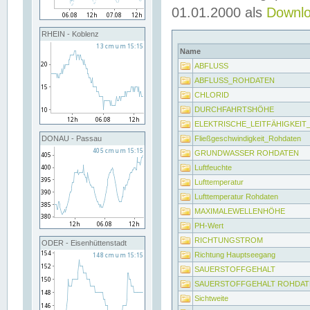
01.01.2000 als
Downl
RHEIN - Koblenz
Name
ABFLUSS
ABFLUSS_ROHDATEN
CHLORID
DURCHFAHRTSHÖHE
ELEKTRISCHE_LEITFÄHIGKEI
Fließgeschwindigkeit_Rohdaten
DONAU - Passau
GRUNDWASSER ROHDATEN
Luftfeuchte
Lufttemperatur
Lufttemperatur Rohdaten
MAXIMALEWELLENHÖHE
PH-Wert
RICHTUNGSTROM
ODER - Eisenhüttenstadt
Richtung Hauptseegang
SAUERSTOFFGEHALT
SAUERSTOFFGEHALT ROHDAT
Sichtweite