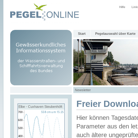
Hilfe
Link
Start
Pegelauswahl über Karte
Newsletter
Freier Downlo
Elbe - Cuxhaven Steubenhöft
Hier können Tagesdat
Parameter aus den let
auch ältere ungeprüf