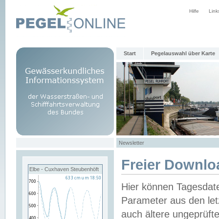
Hilfe
Link
Start
Pegelauswahl über Karte
Newsletter
Freier Downlo
Elbe - Cuxhaven Steubenhöft
Hier können Tagesdat
Parameter aus den let
auch ältere ungeprüf