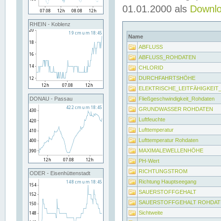
01.01.2000 als
Downl
RHEIN - Koblenz
Name
ABFLUSS
ABFLUSS_ROHDATEN
CHLORID
DURCHFAHRTSHÖHE
ELEKTRISCHE_LEITFÄHIGKEI
Fließgeschwindigkeit_Rohdaten
DONAU - Passau
GRUNDWASSER ROHDATEN
Luftfeuchte
Lufttemperatur
Lufttemperatur Rohdaten
MAXIMALEWELLENHÖHE
PH-Wert
RICHTUNGSTROM
ODER - Eisenhüttenstadt
Richtung Hauptseegang
SAUERSTOFFGEHALT
SAUERSTOFFGEHALT ROHDAT
Sichtweite