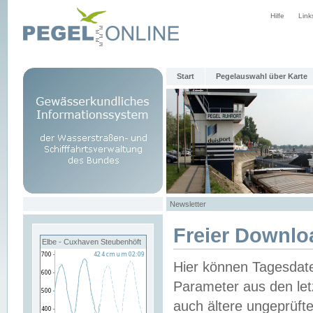
Hilfe
Link
Start
Pegelauswahl über Karte
Newsletter
Freier Downlo
Elbe - Cuxhaven Steubenhöft
Hier können Tagesdat
Parameter aus den let
auch ältere ungeprüf