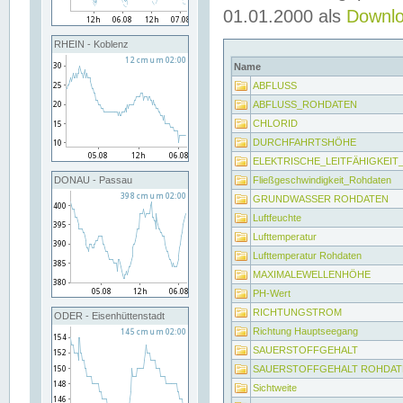
01.01.2000 als
Downl
RHEIN - Koblenz
Name
ABFLUSS
ABFLUSS_ROHDATEN
CHLORID
DURCHFAHRTSHÖHE
ELEKTRISCHE_LEITFÄHIGKEI
Fließgeschwindigkeit_Rohdaten
DONAU - Passau
GRUNDWASSER ROHDATEN
Luftfeuchte
Lufttemperatur
Lufttemperatur Rohdaten
MAXIMALEWELLENHÖHE
PH-Wert
RICHTUNGSTROM
ODER - Eisenhüttenstadt
Richtung Hauptseegang
SAUERSTOFFGEHALT
SAUERSTOFFGEHALT ROHDAT
Sichtweite