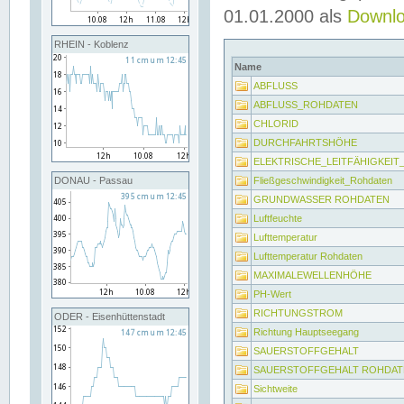
01.01.2000 als
Downl
RHEIN - Koblenz
Name
ABFLUSS
ABFLUSS_ROHDATEN
CHLORID
DURCHFAHRTSHÖHE
ELEKTRISCHE_LEITFÄHIGKEI
Fließgeschwindigkeit_Rohdaten
DONAU - Passau
GRUNDWASSER ROHDATEN
Luftfeuchte
Lufttemperatur
Lufttemperatur Rohdaten
MAXIMALEWELLENHÖHE
PH-Wert
RICHTUNGSTROM
ODER - Eisenhüttenstadt
Richtung Hauptseegang
SAUERSTOFFGEHALT
SAUERSTOFFGEHALT ROHDAT
Sichtweite