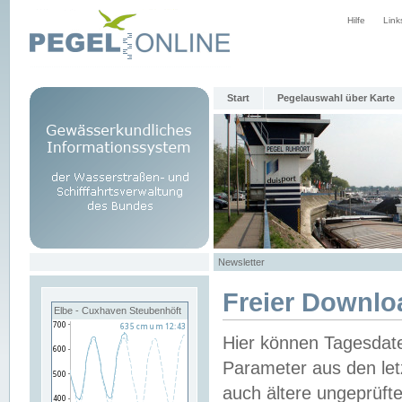
Hilfe
Link
Start
Pegelauswahl über Karte
Newsletter
Freier Downlo
Elbe - Cuxhaven Steubenhöft
Hier können Tagesdat
Parameter aus den let
auch ältere ungeprüf