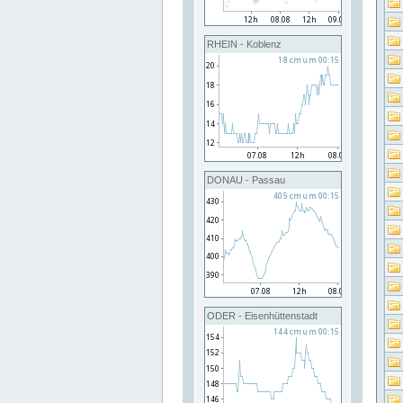
RHEIN - Koblenz
DONAU - Passau
ODER - Eisenhüttenstadt