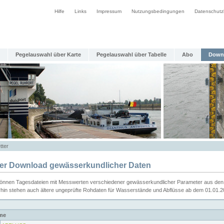
Hilfe
Links
Impressum
Nutzungsbedingungen
Datenschutz
Pegelauswahl über Karte
Pegelauswahl über Tabelle
Abo
Down
tter
ier Download gewässerkundlicher Daten
können Tagesdateien mit Messwerten verschiedener gewässerkundlicher Parameter aus den 
rhin stehen auch ältere ungeprüfte Rohdaten für Wasserstände und Abflüsse ab dem 01.01.
me