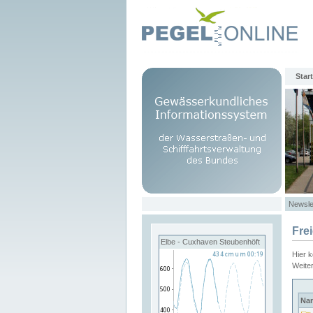
Start
Newsle
Fre
Elbe - Cuxhaven Steubenhöft
Hier 
Weite
Na