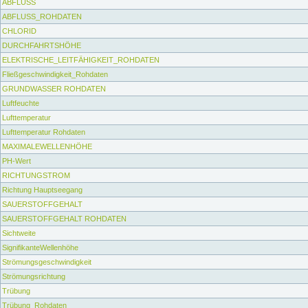
ABFLUSS
ABFLUSS_ROHDATEN
CHLORID
DURCHFAHRTSHÖHE
ELEKTRISCHE_LEITFÄHIGKEIT_ROHDATEN
Fließgeschwindigkeit_Rohdaten
GRUNDWASSER ROHDATEN
Luftfeuchte
Lufttemperatur
Lufttemperatur Rohdaten
MAXIMALEWELLENHÖHE
PH-Wert
RICHTUNGSTROM
Richtung Hauptseegang
SAUERSTOFFGEHALT
SAUERSTOFFGEHALT ROHDATEN
Sichtweite
SignifikanteWellenhöhe
Strömungsgeschwindigkeit
Strömungsrichtung
Trübung
Trübung_Rohdaten