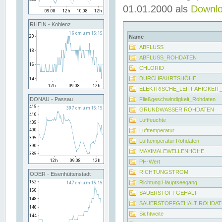
01.01.2000 als
Downl
RHEIN - Koblenz
Name
ABFLUSS
ABFLUSS_ROHDATEN
CHLORID
DURCHFAHRTSHÖHE
ELEKTRISCHE_LEITFÄHIGKEI
Fließgeschwindigkeit_Rohdaten
DONAU - Passau
GRUNDWASSER ROHDATEN
Luftfeuchte
Lufttemperatur
Lufttemperatur Rohdaten
MAXIMALEWELLENHÖHE
PH-Wert
RICHTUNGSTROM
ODER - Eisenhüttenstadt
Richtung Hauptseegang
SAUERSTOFFGEHALT
SAUERSTOFFGEHALT ROHDAT
Sichtweite