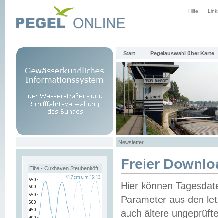
Hilfe
Link
Start
Pegelauswahl über Karte
Newsletter
Freier Downlo
Elbe - Cuxhaven Steubenhöft
Hier können Tagesdat
Parameter aus den let
auch ältere ungeprüf