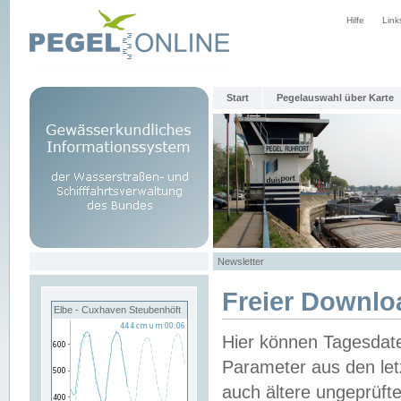
Hilfe
Link
Start
Pegelauswahl über Karte
Newsletter
Freier Downlo
Elbe - Cuxhaven Steubenhöft
Hier können Tagesdat
Parameter aus den let
auch ältere ungeprüf