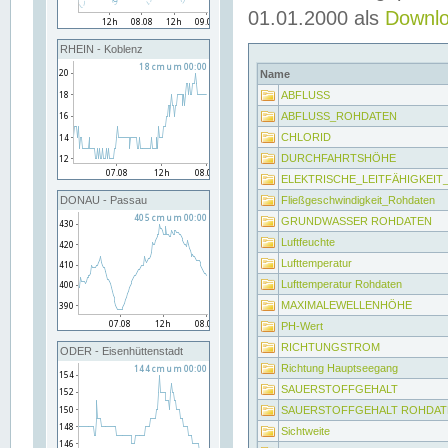
01.01.2000 als
Downl
RHEIN - Koblenz
Name
ABFLUSS
ABFLUSS_ROHDATEN
CHLORID
DURCHFAHRTSHÖHE
ELEKTRISCHE_LEITFÄHIGKEI
Fließgeschwindigkeit_Rohdaten
DONAU - Passau
GRUNDWASSER ROHDATEN
Luftfeuchte
Lufttemperatur
Lufttemperatur Rohdaten
MAXIMALEWELLENHÖHE
PH-Wert
RICHTUNGSTROM
ODER - Eisenhüttenstadt
Richtung Hauptseegang
SAUERSTOFFGEHALT
SAUERSTOFFGEHALT ROHDAT
Sichtweite