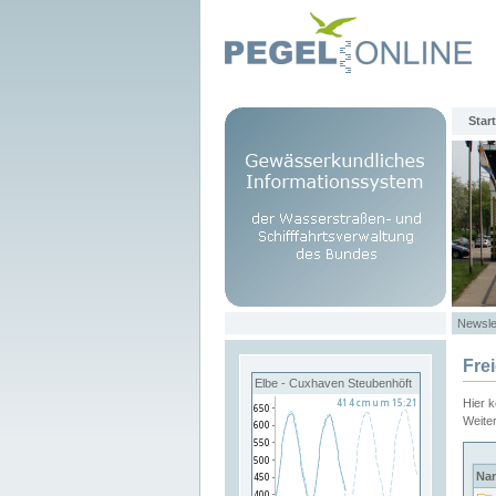
Start
Newsle
Fre
Elbe - Cuxhaven Steubenhöft
Hier 
Weite
Na