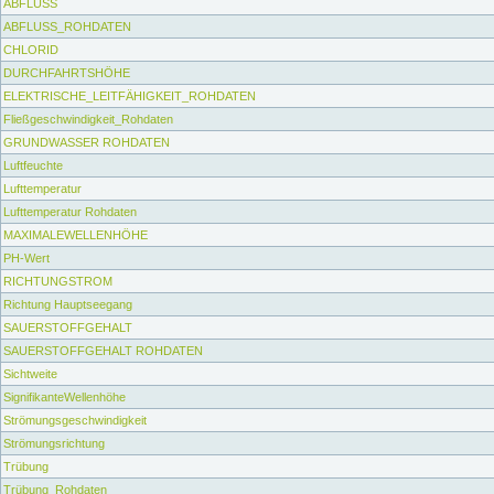
ABFLUSS
ABFLUSS_ROHDATEN
CHLORID
DURCHFAHRTSHÖHE
ELEKTRISCHE_LEITFÄHIGKEIT_ROHDATEN
Fließgeschwindigkeit_Rohdaten
GRUNDWASSER ROHDATEN
Luftfeuchte
Lufttemperatur
Lufttemperatur Rohdaten
MAXIMALEWELLENHÖHE
PH-Wert
RICHTUNGSTROM
Richtung Hauptseegang
SAUERSTOFFGEHALT
SAUERSTOFFGEHALT ROHDATEN
Sichtweite
SignifikanteWellenhöhe
Strömungsgeschwindigkeit
Strömungsrichtung
Trübung
Trübung_Rohdaten