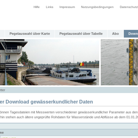
Hilfe
Links
Impressum
Nutzungsbedingungen
Datenschutz
Pegelauswahl über Karte
Pegelauswahl über Tabelle
Abo
Down
tter
ier Download gewässerkundlicher Daten
können Tagesdateien mit Messwerten verschiedener gewässerkundlicher Parameter aus den 
rhin stehen auch ältere ungeprüfte Rohdaten für Wasserstände und Abflüsse ab dem 01.01.
me