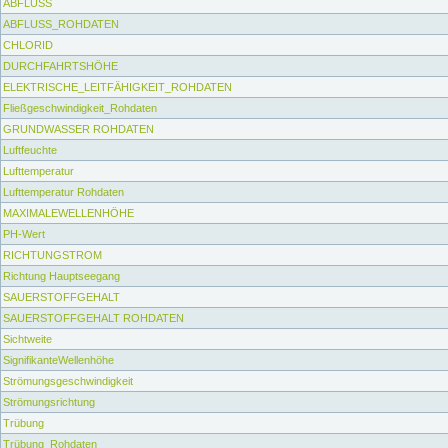
ABFLUSS
ABFLUSS_ROHDATEN
CHLORID
DURCHFAHRTSHÖHE
ELEKTRISCHE_LEITFÄHIGKEIT_ROHDATEN
Fließgeschwindigkeit_Rohdaten
GRUNDWASSER ROHDATEN
Luftfeuchte
Lufttemperatur
Lufttemperatur Rohdaten
MAXIMALEWELLENHÖHE
PH-Wert
RICHTUNGSTROM
Richtung Hauptseegang
SAUERSTOFFGEHALT
SAUERSTOFFGEHALT ROHDATEN
Sichtweite
SignifikanteWellenhöhe
Strömungsgeschwindigkeit
Strömungsrichtung
Trübung
Trübung_Rohdaten