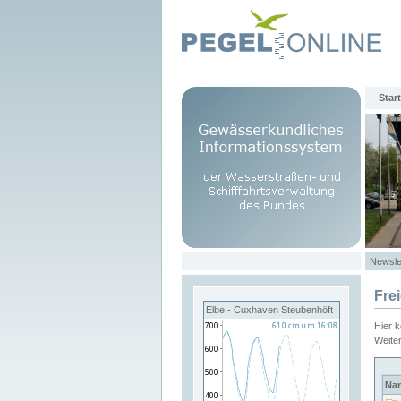
Start
Newsle
Fre
Elbe - Cuxhaven Steubenhöft
Hier 
Weite
Na