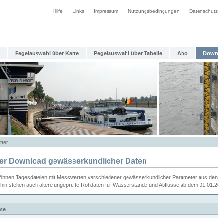
Hilfe
Links
Impressum
Nutzungsbedingungen
Datenschutz
Pegelauswahl über Karte
Pegelauswahl über Tabelle
Abo
Down
tter
ier Download gewässerkundlicher Daten
können Tagesdateien mit Messwerten verschiedener gewässerkundlicher Parameter aus den 
rhin stehen auch ältere ungeprüfte Rohdaten für Wasserstände und Abflüsse ab dem 01.01.
me