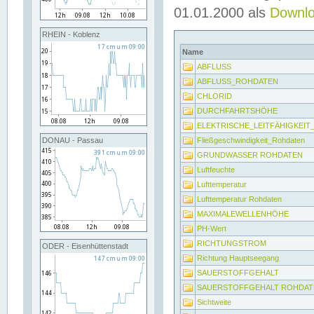
01.01.2000 als
Downl
RHEIN - Koblenz
Name
ABFLUSS
ABFLUSS_ROHDATEN
CHLORID
DURCHFAHRTSHÖHE
ELEKTRISCHE_LEITFÄHIGKEI
Fließgeschwindigkeit_Rohdaten
DONAU - Passau
GRUNDWASSER ROHDATEN
Luftfeuchte
Lufttemperatur
Lufttemperatur Rohdaten
MAXIMALEWELLENHÖHE
PH-Wert
RICHTUNGSTROM
ODER - Eisenhüttenstadt
Richtung Hauptseegang
SAUERSTOFFGEHALT
SAUERSTOFFGEHALT ROHDAT
Sichtweite