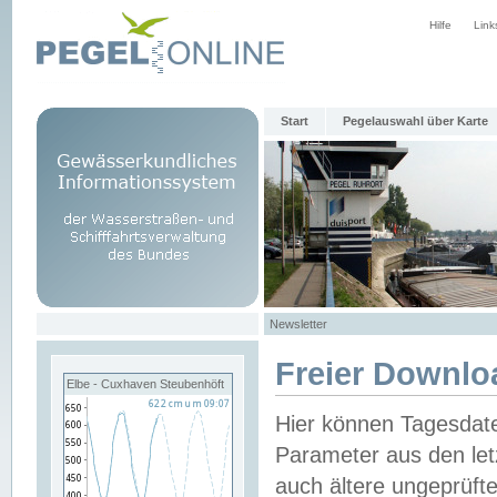
Hilfe
Link
Start
Pegelauswahl über Karte
Newsletter
Freier Downlo
Elbe - Cuxhaven Steubenhöft
Hier können Tagesdat
Parameter aus den let
auch ältere ungeprüf