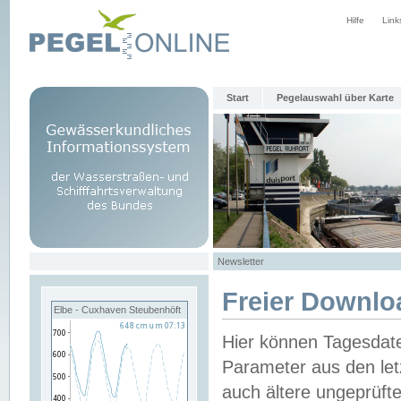
Hilfe
Link
Start
Pegelauswahl über Karte
Newsletter
Freier Downlo
Elbe - Cuxhaven Steubenhöft
Hier können Tagesdat
Parameter aus den let
auch ältere ungeprüf