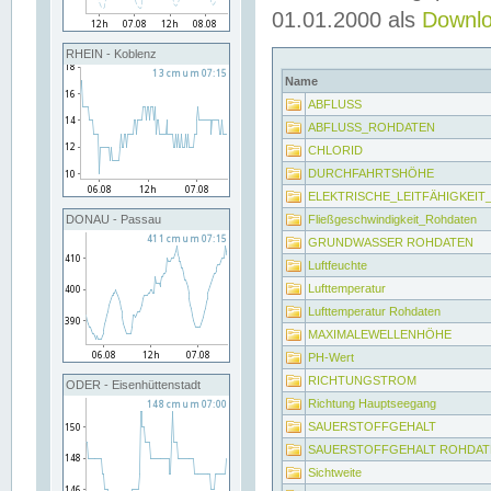
01.01.2000 als
Downl
RHEIN - Koblenz
Name
ABFLUSS
ABFLUSS_ROHDATEN
CHLORID
DURCHFAHRTSHÖHE
ELEKTRISCHE_LEITFÄHIGKEI
Fließgeschwindigkeit_Rohdaten
DONAU - Passau
GRUNDWASSER ROHDATEN
Luftfeuchte
Lufttemperatur
Lufttemperatur Rohdaten
MAXIMALEWELLENHÖHE
PH-Wert
RICHTUNGSTROM
ODER - Eisenhüttenstadt
Richtung Hauptseegang
SAUERSTOFFGEHALT
SAUERSTOFFGEHALT ROHDAT
Sichtweite