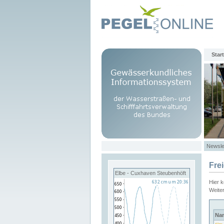
Start
Newsle
Fre
Elbe - Cuxhaven Steubenhöft
Hier 
Weite
Na