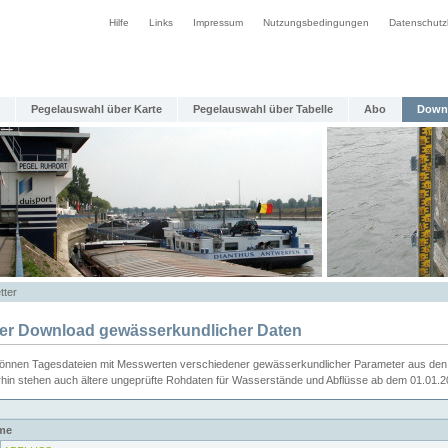
Hilfe
Links
Impressum
Nutzungsbedingungen
Datenschutz
Pegelauswahl über Karte
Pegelauswahl über Tabelle
Abo
Down
tter
ier Download gewässerkundlicher Daten
können Tagesdateien mit Messwerten verschiedener gewässerkundlicher Parameter aus den 
rhin stehen auch ältere ungeprüfte Rohdaten für Wasserstände und Abflüsse ab dem 01.01.
me