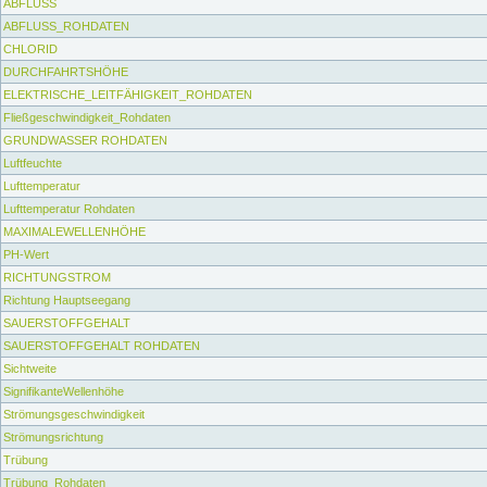
ABFLUSS
ABFLUSS_ROHDATEN
CHLORID
DURCHFAHRTSHÖHE
ELEKTRISCHE_LEITFÄHIGKEIT_ROHDATEN
Fließgeschwindigkeit_Rohdaten
GRUNDWASSER ROHDATEN
Luftfeuchte
Lufttemperatur
Lufttemperatur Rohdaten
MAXIMALEWELLENHÖHE
PH-Wert
RICHTUNGSTROM
Richtung Hauptseegang
SAUERSTOFFGEHALT
SAUERSTOFFGEHALT ROHDATEN
Sichtweite
SignifikanteWellenhöhe
Strömungsgeschwindigkeit
Strömungsrichtung
Trübung
Trübung_Rohdaten