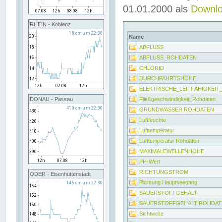
01.01.2000 als
Downl
RHEIN - Koblenz
Name
ABFLUSS
ABFLUSS_ROHDATEN
CHLORID
DURCHFAHRTSHÖHE
ELEKTRISCHE_LEITFÄHIGKEI
Fließgeschwindigkeit_Rohdaten
DONAU - Passau
GRUNDWASSER ROHDATEN
Luftfeuchte
Lufttemperatur
Lufttemperatur Rohdaten
MAXIMALEWELLENHÖHE
PH-Wert
RICHTUNGSTROM
ODER - Eisenhüttenstadt
Richtung Hauptseegang
SAUERSTOFFGEHALT
SAUERSTOFFGEHALT ROHDAT
Sichtweite