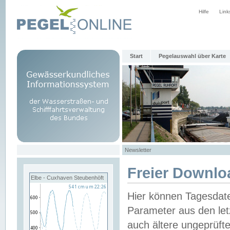
Hilfe
Link
Start
Pegelauswahl über Karte
Newsletter
Freier Downlo
Elbe - Cuxhaven Steubenhöft
Hier können Tagesdat
Parameter aus den let
auch ältere ungeprüf