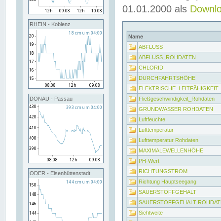
01.01.2000 als
Downl
RHEIN - Koblenz
Name
ABFLUSS
ABFLUSS_ROHDATEN
CHLORID
DURCHFAHRTSHÖHE
ELEKTRISCHE_LEITFÄHIGKEI
Fließgeschwindigkeit_Rohdaten
DONAU - Passau
GRUNDWASSER ROHDATEN
Luftfeuchte
Lufttemperatur
Lufttemperatur Rohdaten
MAXIMALEWELLENHÖHE
PH-Wert
RICHTUNGSTROM
ODER - Eisenhüttenstadt
Richtung Hauptseegang
SAUERSTOFFGEHALT
SAUERSTOFFGEHALT ROHDAT
Sichtweite