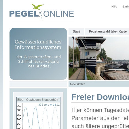
Hilfe
Link
Start
Pegelauswahl über Karte
Newsletter
Freier Downlo
Elbe - Cuxhaven Steubenhöft
Hier können Tagesdat
Parameter aus den let
auch ältere ungeprüf