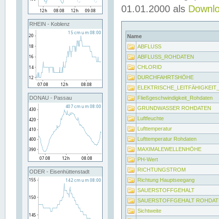
01.01.2000 als
Downl
RHEIN - Koblenz
Name
ABFLUSS
ABFLUSS_ROHDATEN
CHLORID
DURCHFAHRTSHÖHE
ELEKTRISCHE_LEITFÄHIGKEI
Fließgeschwindigkeit_Rohdaten
DONAU - Passau
GRUNDWASSER ROHDATEN
Luftfeuchte
Lufttemperatur
Lufttemperatur Rohdaten
MAXIMALEWELLENHÖHE
PH-Wert
RICHTUNGSTROM
ODER - Eisenhüttenstadt
Richtung Hauptseegang
SAUERSTOFFGEHALT
SAUERSTOFFGEHALT ROHDAT
Sichtweite