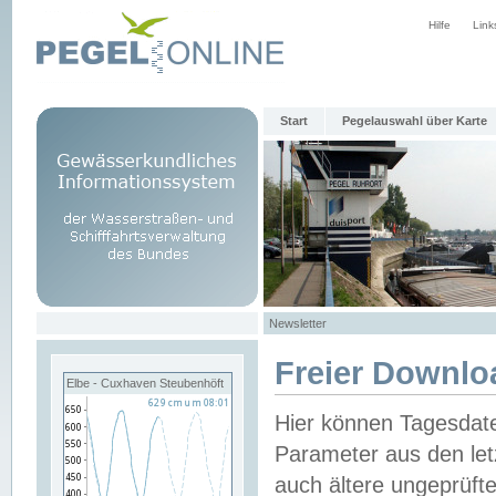
Hilfe
Link
Start
Pegelauswahl über Karte
Newsletter
Freier Downlo
Elbe - Cuxhaven Steubenhöft
Hier können Tagesdat
Parameter aus den let
auch ältere ungeprüf