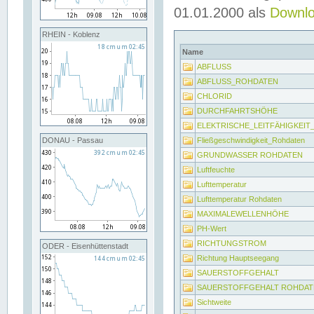
01.01.2000 als
Downl
RHEIN - Koblenz
Name
ABFLUSS
ABFLUSS_ROHDATEN
CHLORID
DURCHFAHRTSHÖHE
ELEKTRISCHE_LEITFÄHIGKEI
Fließgeschwindigkeit_Rohdaten
DONAU - Passau
GRUNDWASSER ROHDATEN
Luftfeuchte
Lufttemperatur
Lufttemperatur Rohdaten
MAXIMALEWELLENHÖHE
PH-Wert
RICHTUNGSTROM
ODER - Eisenhüttenstadt
Richtung Hauptseegang
SAUERSTOFFGEHALT
SAUERSTOFFGEHALT ROHDAT
Sichtweite